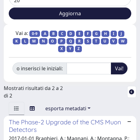
Vai a:
0-9
A
B
C
D
E
F
G
H
I
J
K
L
M
N
O
P
Q
R
S
T
U
V
W
X
Y
Z
o inserisci le iniziali:
Mostrati risultati da 2 a 2
di 2
esporta metadati
The Phase-2 Upgrade of the CMS Muon
Detectors
2017-01-01 Braghieri, A.; Magnani, A.; Montagna, P.;