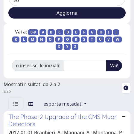
Vai a:
0-9
A
B
C
D
E
F
G
H
I
J
K
L
M
N
O
P
Q
R
S
T
U
V
W
X
Y
Z
o inserisci le iniziali:
Mostrati risultati da 2 a 2
di 2
esporta metadati
The Phase-2 Upgrade of the CMS Muon
Detectors
2017-01-01 Braghieri, A.; Magnani, A.; Montagna, P.;