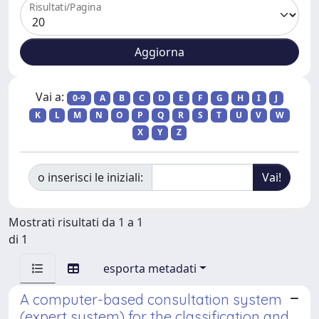
Risultati/Pagina
Vai a:
0-9
A
B
C
D
E
F
G
H
I
J
K
L
M
N
O
P
Q
R
S
T
U
V
W
X
Y
Z
o inserisci le iniziali:
Mostrati risultati da 1 a 1
di 1
esporta metadati
A computer-based consultation system
(expert system) for the classification and