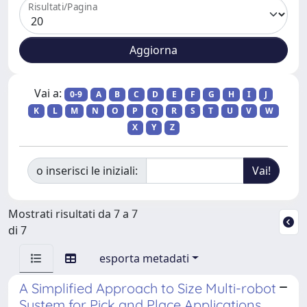
Risultati/Pagina
Vai a:
0-9
A
B
C
D
E
F
G
H
I
J
K
L
M
N
O
P
Q
R
S
T
U
V
W
X
Y
Z
o inserisci le iniziali:
Mostrati risultati da 7 a 7
di 7
esporta metadati
A Simplified Approach to Size Multi-robot
System for Pick and Place Applications