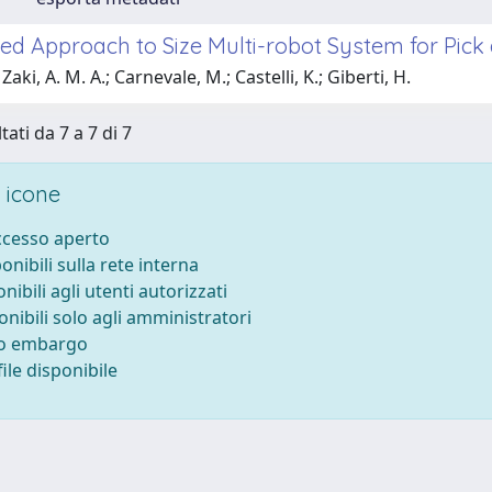
ied Approach to Size Multi-robot System for Pick
aki, A. M. A.; Carnevale, M.; Castelli, K.; Giberti, H.
tati da 7 a 7 di 7
 icone
accesso aperto
ponibili sulla rete interna
onibili agli utenti autorizzati
onibili solo agli amministratori
to embargo
ile disponibile