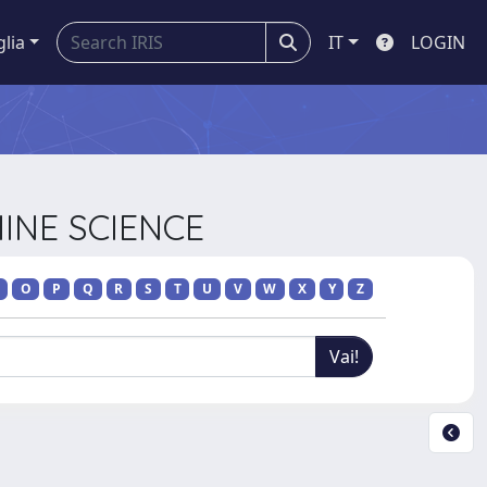
glia
IT
LOGIN
INE SCIENCE
O
P
Q
R
S
T
U
V
W
X
Y
Z