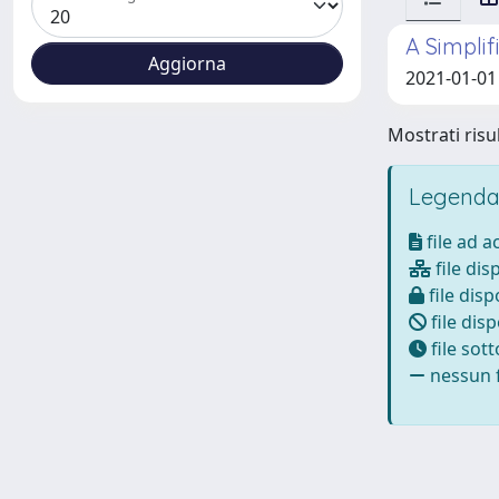
A Simplif
2021-01-01 Z
Mostrati risul
Legenda
file ad 
file dis
file disp
file disp
file sot
nessun f