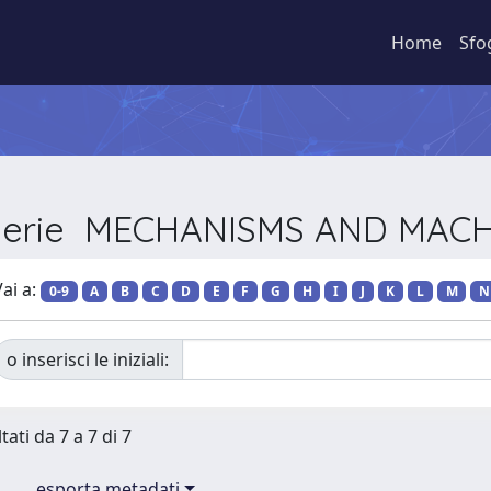
Home
Sfo
r Serie MECHANISMS AND MACH
ai a:
0-9
A
B
C
D
E
F
G
H
I
J
K
L
M
N
o inserisci le iniziali:
tati da 7 a 7 di 7
esporta metadati