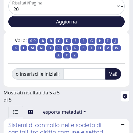
Risultati/Pagina
Vai a:
0-9
A
B
C
D
E
F
G
H
I
J
K
L
M
N
O
P
Q
R
S
T
U
V
W
X
Y
Z
o inserisci le iniziali:
Mostrati risultati da 5 a 5
di 5
esporta metadati
Sistemi di controllo nelle società di
capitali, tra diritto comune e settori