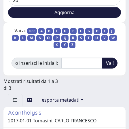
Vai a:
0-9
A
B
C
D
E
F
G
H
I
J
K
L
M
N
O
P
Q
R
S
T
U
V
W
X
Y
Z
o inserisci le iniziali:
Mostrati risultati da 1 a 3
di 3
esporta metadati
Acantholysis
2017-01-01 Tomasini, CARLO FRANCESCO