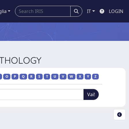
glia
IT
LOGIN
PATHOLOGY
O
P
Q
R
S
T
U
V
W
X
Y
Z