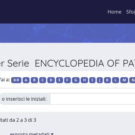
Home
Sfo
per Serie ENCYCLOPEDIA OF 
ai a:
0-9
A
B
C
D
E
F
G
H
I
J
K
L
M
N
o inserisci le iniziali:
tati da 2 a 3 di 3
esporta metadati