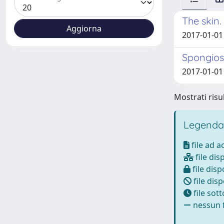
The skin.
2017-01-0
Spongiosi
2017-01-0
Mostrati risul
Legenda
file ad 
file dis
file disp
file disp
file sot
nessun f