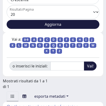
Risultati/Pagina
Vai a:
0-9
A
B
C
D
E
F
G
H
I
J
K
L
M
N
O
P
Q
R
S
T
U
V
W
X
Y
Z
o inserisci le iniziali:
Mostrati risultati da 1 a 1
di 1
esporta metadati