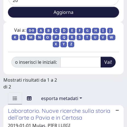
Vai a:
0-9
A
B
C
D
E
F
G
H
I
J
K
L
M
N
O
P
Q
R
S
T
U
V
W
X
Y
Z
o inserisci le iniziali:
Mostrati risultati da 1 a 2
di 2
esporta metadati
Laboratorio. Nuove ricerche sulla storia
dell’arte a Pavia e in Certosa
2019-01-01 Mulas, PIER LUIGI