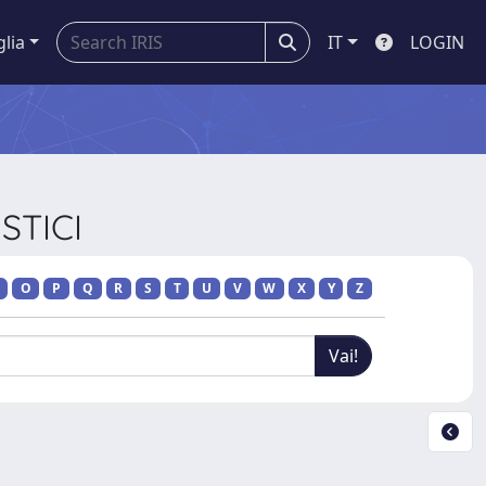
glia
IT
LOGIN
STICI
O
P
Q
R
S
T
U
V
W
X
Y
Z