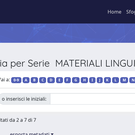
Home
Sfo
lia per Serie MATERIALI LINGUI
ai a:
0-9
A
B
C
D
E
F
G
H
I
J
K
L
M
N
o inserisci le iniziali:
tati da 2 a 7 di 7
esporta metadati