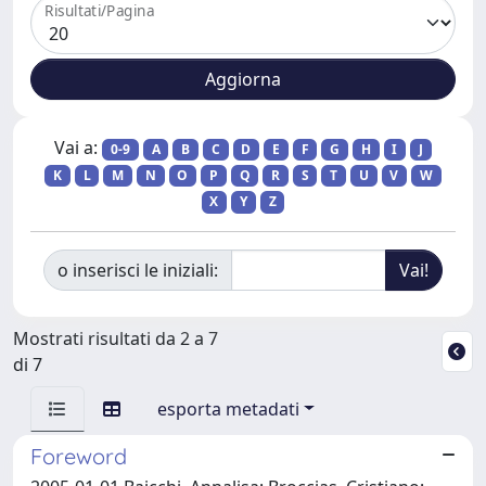
Risultati/Pagina
Vai a:
0-9
A
B
C
D
E
F
G
H
I
J
K
L
M
N
O
P
Q
R
S
T
U
V
W
X
Y
Z
o inserisci le iniziali:
Mostrati risultati da 2 a 7
di 7
esporta metadati
Foreword