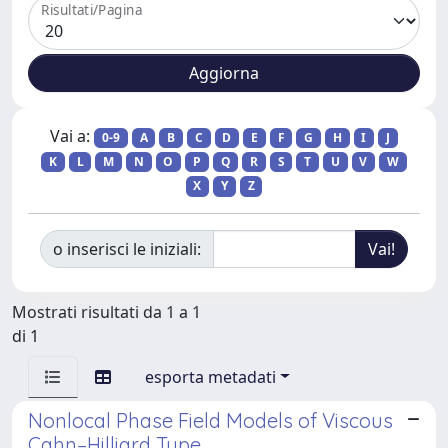
Risultati/Pagina
Vai a:
0-9
A
B
C
D
E
F
G
H
I
J
K
L
M
N
O
P
Q
R
S
T
U
V
W
X
Y
Z
o inserisci le iniziali:
Mostrati risultati da 1 a 1
di 1
esporta metadati
Nonlocal Phase Field Models of Viscous
Cahn–Hilliard Type