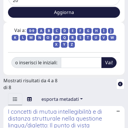
Vai a:
0-9
A
B
C
D
E
F
G
H
I
J
K
L
M
N
O
P
Q
R
S
T
U
V
W
X
Y
Z
o inserisci le iniziali:
Mostrati risultati da 4 a 8
di 8
esporta metadati
I concetti di mutua intellegibilità e di
distanza strutturale nella questione
lingua/dialetto: Il punto di vista