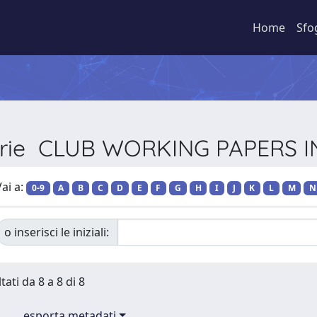
Home
Sfo
Serie CLUB WORKING PAPERS I
ai a:
0-9
A
B
C
D
E
F
G
H
I
J
K
L
M
N
o inserisci le iniziali:
tati da 8 a 8 di 8
esporta metadati