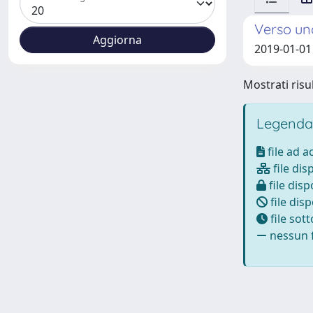
Verso una
2019-01-01
Mostrati risul
Legenda
file ad 
file dis
file disp
file disp
file sot
nessun f