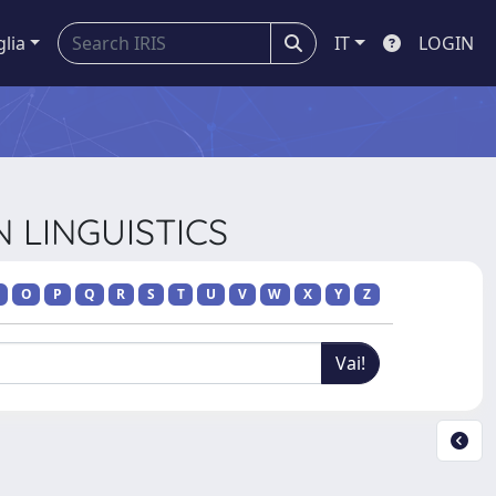
glia
IT
LOGIN
N LINGUISTICS
O
P
Q
R
S
T
U
V
W
X
Y
Z