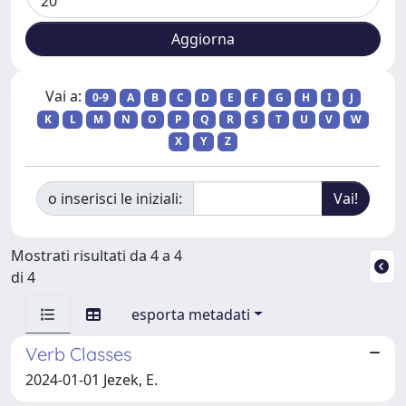
Vai a:
0-9
A
B
C
D
E
F
G
H
I
J
K
L
M
N
O
P
Q
R
S
T
U
V
W
X
Y
Z
o inserisci le iniziali:
Mostrati risultati da 4 a 4
di 4
esporta metadati
Verb Classes
2024-01-01 Jezek, E.