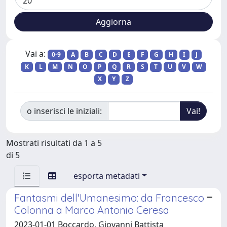
Vai a:
0-9
A
B
C
D
E
F
G
H
I
J
K
L
M
N
O
P
Q
R
S
T
U
V
W
X
Y
Z
o inserisci le iniziali:
Mostrati risultati da 1 a 5
di 5
esporta metadati
Fantasmi dell'Umanesimo: da Francesco
Colonna a Marco Antonio Ceresa
2023-01-01 Boccardo, Giovanni Battista