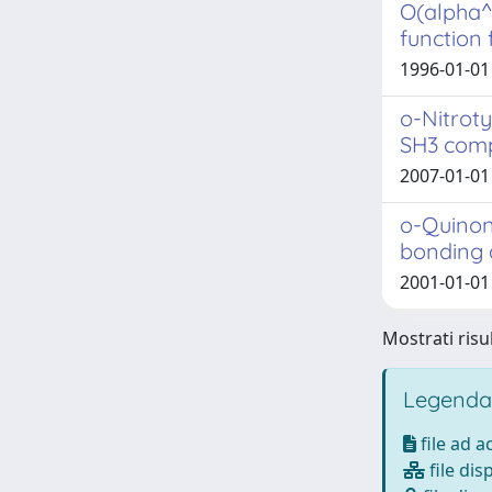
O(alpha^2
function
1996-01-01 
o-Nitroty
SH3 com
2007-01-01 D
o-Quinon
bonding 
2001-01-01
Mostrati risu
Legenda
file ad 
file dis