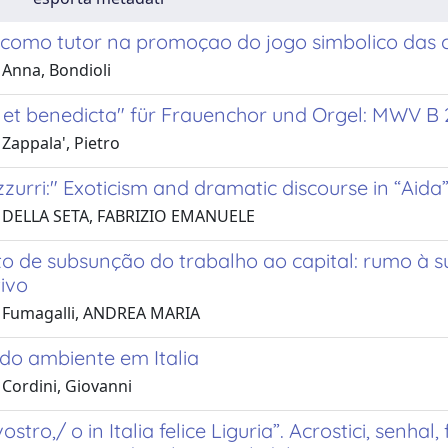
 como tutor na promoçao do jogo simbolico das 
 Anna, Bondioli
 et benedicta" für Frauenchor und Orgel: MWV B 
Zappala', Pietro
azzurri:" Exoticism and dramatic discourse in “Aida
1 DELLA SETA, FABRIZIO EMANUELE
to de subsunção do trabalho ao capital: rumo à 
ivo
 Fumagalli, ANDREA MARIA
 do ambiente em Italia
 Cordini, Giovanni
stro,/ o in Italia felice Liguria”. Acrostici, senhal,