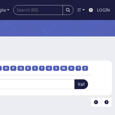
glia
IT
LOGIN
O
P
Q
R
S
T
U
V
W
X
Y
Z