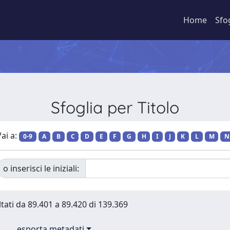
Home
Sfo
Sfoglia per Titolo
ai a:
0-9
A
B
C
D
E
F
G
H
I
J
K
L
M
N
o inserisci le iniziali:
ltati da 89.401 a 89.420 di 139.369
esporta metadati