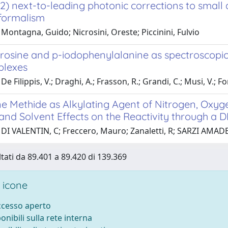
) next-to-leading photonic corrections to small 
 formalism
Montagna, Guido; Nicrosini, Oreste; Piccinini, Fulvio
rosine and p-iodophenylalanine as spectroscopic 
plexes
e Filippis, V.; Draghi, A.; Frasson, R.; Grandi, C.; Musi, V.; F
e Methide as Alkylating Agent of Nitrogen, Oxyge
and Solvent Effects on the Reactivity through a
 DI VALENTIN, C; Freccero, Mauro; Zanaletti, R; SARZI AMADE
ltati da 89.401 a 89.420 di 139.369
 icone
accesso aperto
ponibili sulla rete interna