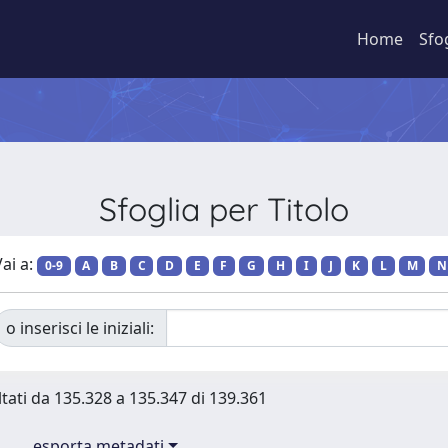
Home
Sfo
Sfoglia per Titolo
ai a:
0-9
A
B
C
D
E
F
G
H
I
J
K
L
M
N
o inserisci le iniziali:
ltati da 135.328 a 135.347 di 139.361
esporta metadati