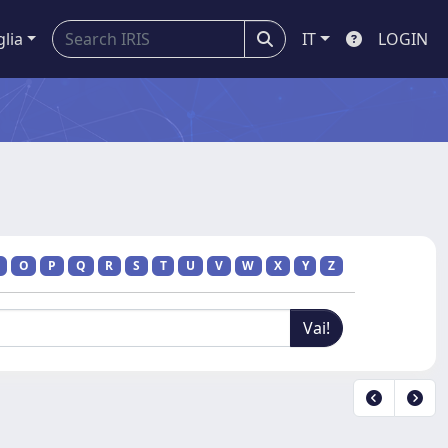
glia
IT
LOGIN
O
P
Q
R
S
T
U
V
W
X
Y
Z