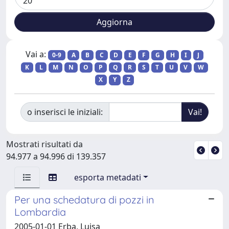
Vai a:
0-9
A
B
C
D
E
F
G
H
I
J
K
L
M
N
O
P
Q
R
S
T
U
V
W
X
Y
Z
o inserisci le iniziali:
Mostrati risultati da
94.977 a 94.996 di 139.357
esporta metadati
Per una schedatura di pozzi in
Lombardia
2005-01-01 Erba, Luisa