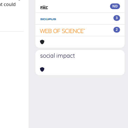
at could
ND
3
2
social impact