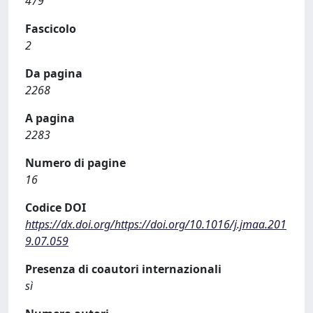
479
Fascicolo
2
Da pagina
2268
A pagina
2283
Numero di pagine
16
Codice DOI
https://dx.doi.org/https://doi.org/10.1016/j.jmaa.201
9.07.059
Presenza di coautori internazionali
sì