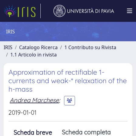
IRIS
IRIS
Catalogo Ricerca
1 Contributo su Rivista
1.1 Articolo in rivista
Approximation of rectifiable 1-
currents and weak-* relaxation of the
h-mass
Andrea Marchese
;
2019-01-01
Scheda completa
Scheda breve