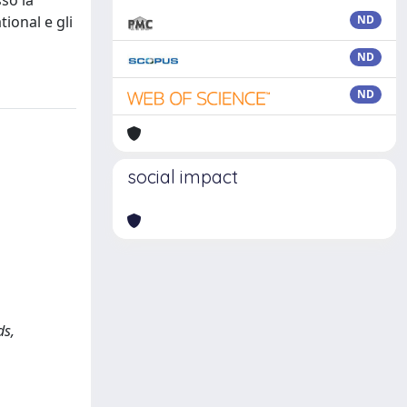
so la
ional e gli
ND
ND
ND
social impact
ds,