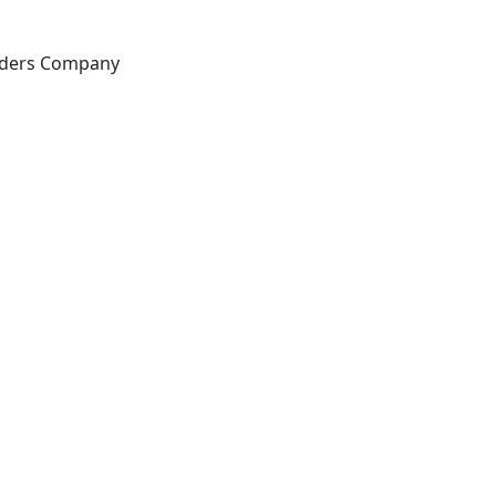
Philadelphia, PA: W B Saunders Company