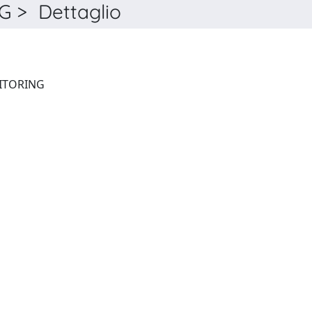
 > Dettaglio
THERAPEUTIC DRUG MONITORING