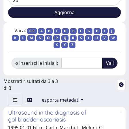
Vai a:
0-9
A
B
C
D
E
F
G
H
I
J
K
L
M
N
O
P
Q
R
S
T
U
V
W
X
Y
Z
o inserisci le iniziali:
Mostrati risultati da 3 a 3
di 3
esporta metadati
Ultrasound in the diagnosis of
gallbladder ascariasis
1995-01-01 Filice, Carlo; Marchi, L; Meloni, C;