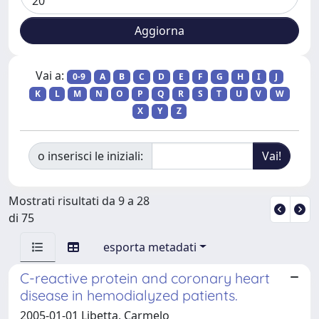
Vai a:
0-9
A
B
C
D
E
F
G
H
I
J
K
L
M
N
O
P
Q
R
S
T
U
V
W
X
Y
Z
o inserisci le iniziali:
Mostrati risultati da 9 a 28
di 75
esporta metadati
C-reactive protein and coronary heart
disease in hemodialyzed patients.
2005-01-01 Libetta, Carmelo