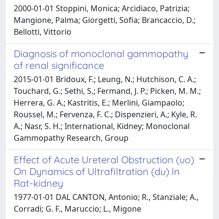
2000-01-01 Stoppini, Monica; Arcidiaco, Patrizia;
Mangione, Palma; Giorgetti, Sofia; Brancaccio, D.;
Bellotti, Vittorio
Diagnosis of monoclonal gammopathy
of renal significance
2015-01-01 Bridoux, F.; Leung, N.; Hutchison, C. A.;
Touchard, G.; Sethi, S.; Fermand, J. P.; Picken, M. M.;
Herrera, G. A.; Kastritis, E.; Merlini, Giampaolo;
Roussel, M.; Fervenza, F. C.; Dispenzieri, A.; Kyle, R.
A.; Nasr, S. H.; International, Kidney; Monoclonal
Gammopathy Research, Group
Effect of Acute Ureteral Obstruction (uo)
On Dynamics of Ultrafiltration (du) In
Rat-kidney
1977-01-01 DAL CANTON, Antonio; R., Stanziale; A.,
Corradi; G. F., Maruccio; L., Migone