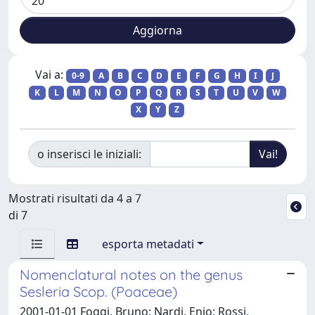
Vai a:
0-9
A
B
C
D
E
F
G
H
I
J
K
L
M
N
O
P
Q
R
S
T
U
V
W
X
Y
Z
o inserisci le iniziali:
Mostrati risultati da 4 a 7
di 7
esporta metadati
Nomenclatural notes on the genus
Sesleria Scop. (Poaceae)
2001-01-01 Foggi, Bruno; Nardi, Enio; Rossi,