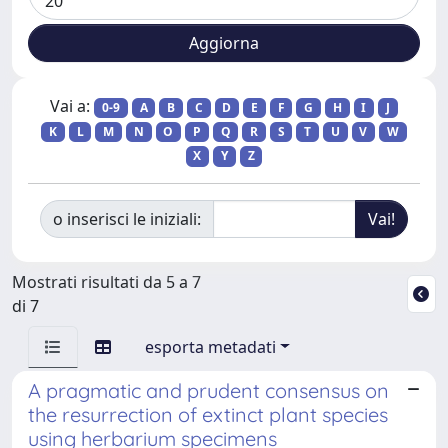
Vai a:
0-9
A
B
C
D
E
F
G
H
I
J
K
L
M
N
O
P
Q
R
S
T
U
V
W
X
Y
Z
o inserisci le iniziali:
Mostrati risultati da 5 a 7
di 7
esporta metadati
A pragmatic and prudent consensus on
the resurrection of extinct plant species
using herbarium specimens