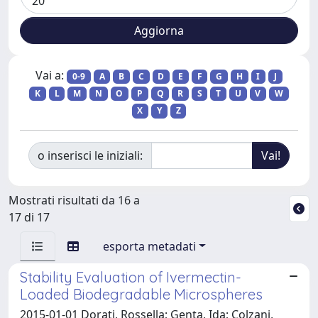
Vai a:
0-9
A
B
C
D
E
F
G
H
I
J
K
L
M
N
O
P
Q
R
S
T
U
V
W
X
Y
Z
o inserisci le iniziali:
Mostrati risultati da 16 a
17 di 17
esporta metadati
Stability Evaluation of Ivermectin-
Loaded Biodegradable Microspheres
2015-01-01 Dorati, Rossella; Genta, Ida; Colzani,