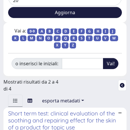
Vai a:
0-9
A
B
C
D
E
F
G
H
I
J
K
L
M
N
O
P
Q
R
S
T
U
V
W
X
Y
Z
o inserisci le iniziali:
Mostrati risultati da 2 a 4
di 4
esporta metadati
Short term test: clinical evaluation of the
soothing and repairing effect for the skin
of a product for topic use