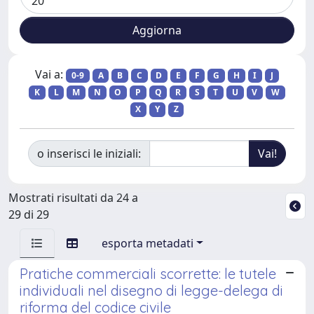
Vai a:
0-9
A
B
C
D
E
F
G
H
I
J
K
L
M
N
O
P
Q
R
S
T
U
V
W
X
Y
Z
o inserisci le iniziali:
Mostrati risultati da 24 a
29 di 29
esporta metadati
Pratiche commerciali scorrette: le tutele
individuali nel disegno di legge-delega di
riforma del codice civile