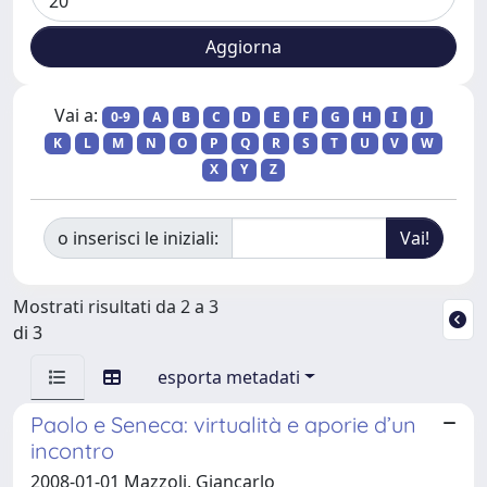
Vai a:
0-9
A
B
C
D
E
F
G
H
I
J
K
L
M
N
O
P
Q
R
S
T
U
V
W
X
Y
Z
o inserisci le iniziali:
Mostrati risultati da 2 a 3
di 3
esporta metadati
Paolo e Seneca: virtualità e aporie d’un
incontro
2008-01-01 Mazzoli, Giancarlo