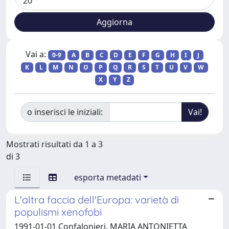
Vai a:
0-9
A
B
C
D
E
F
G
H
I
J
K
L
M
N
O
P
Q
R
S
T
U
V
W
X
Y
Z
o inserisci le iniziali:
Mostrati risultati da 1 a 3
di 3
esporta metadati
L'altra faccia dell'Europa: varietà di
populismi xenofobi
1991-01-01 Confalonieri, MARIA ANTONIETTA