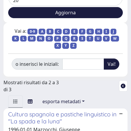
Vai a:
0-9
A
B
C
D
E
F
G
H
I
J
K
L
M
N
O
P
Q
R
S
T
U
V
W
X
Y
Z
o inserisci le iniziali:
Mostrati risultati da 2 a 3
di 3
esporta metadati
Cultura spagnola e pastiche linguistico in
"La spada e la luna"
1996-01-01 Mazzocchi, Giuseppe