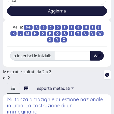
Vai a:
0-9
A
B
C
D
E
F
G
H
I
J
K
L
M
N
O
P
Q
R
S
T
U
V
W
X
Y
Z
o inserisci le iniziali:
Mostrati risultati da 2 a 2
di 2
esporta metadati
Militanza amazigh e questione nazionale
in Libia. La costruzione di un
immaginario