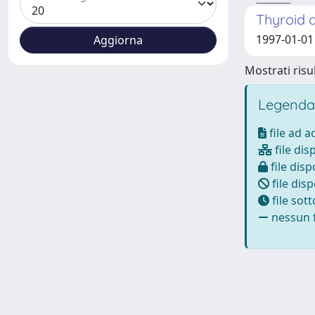
Thyroid d
1997-01-01 
Mostrati risul
Legenda
file ad 
file dis
file disp
file disp
file sot
nessun f