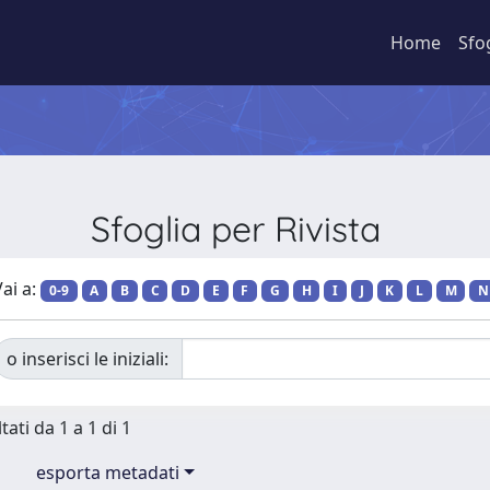
Home
Sfo
Sfoglia per Rivista
ai a:
0-9
A
B
C
D
E
F
G
H
I
J
K
L
M
N
o inserisci le iniziali:
tati da 1 a 1 di 1
esporta metadati