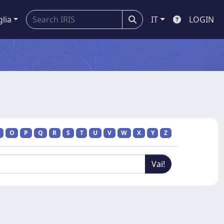
glia
IT
LOGIN
O
P
Q
R
S
T
U
V
W
X
Y
Z