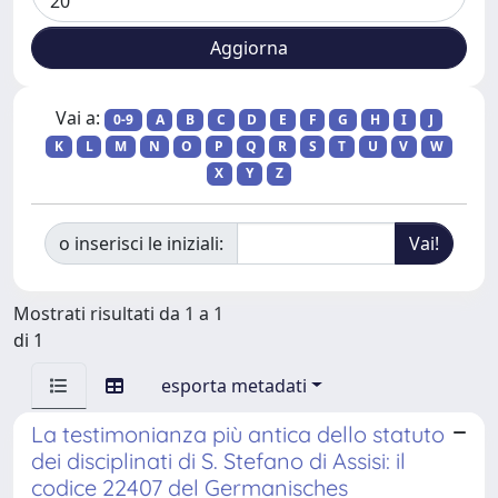
Vai a:
0-9
A
B
C
D
E
F
G
H
I
J
K
L
M
N
O
P
Q
R
S
T
U
V
W
X
Y
Z
o inserisci le iniziali:
Mostrati risultati da 1 a 1
di 1
esporta metadati
La testimonianza più antica dello statuto
dei disciplinati di S. Stefano di Assisi: il
codice 22407 del Germanisches