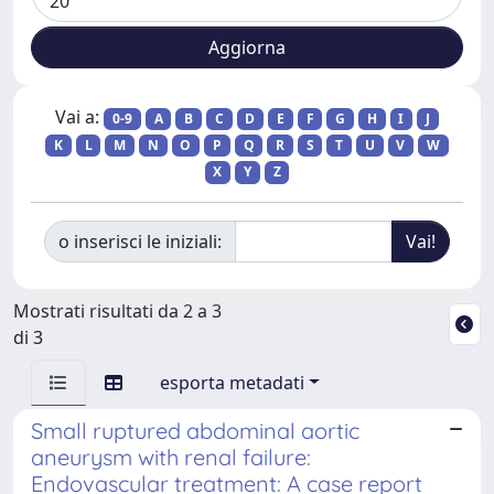
Vai a:
0-9
A
B
C
D
E
F
G
H
I
J
K
L
M
N
O
P
Q
R
S
T
U
V
W
X
Y
Z
o inserisci le iniziali:
Mostrati risultati da 2 a 3
di 3
esporta metadati
Small ruptured abdominal aortic
aneurysm with renal failure:
Endovascular treatment: A case report