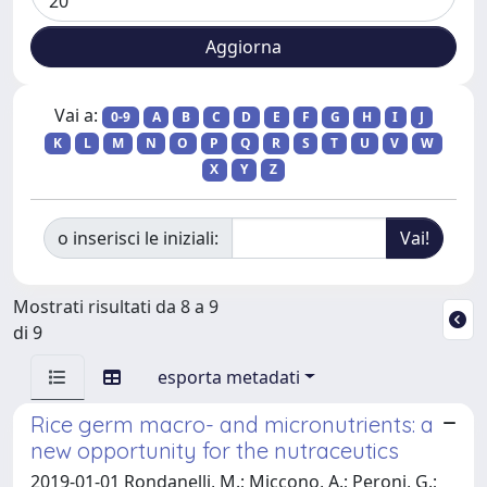
Vai a:
0-9
A
B
C
D
E
F
G
H
I
J
K
L
M
N
O
P
Q
R
S
T
U
V
W
X
Y
Z
o inserisci le iniziali:
Mostrati risultati da 8 a 9
di 9
esporta metadati
Rice germ macro- and micronutrients: a
new opportunity for the nutraceutics
2019-01-01 Rondanelli, M.; Miccono, A.; Peroni, G.;