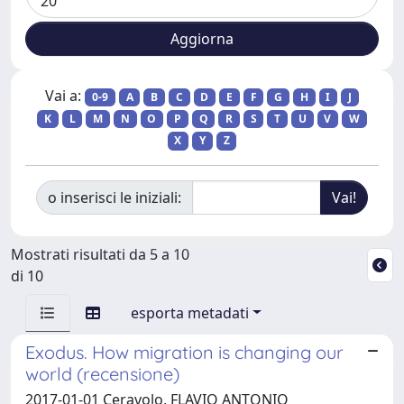
Vai a:
0-9
A
B
C
D
E
F
G
H
I
J
K
L
M
N
O
P
Q
R
S
T
U
V
W
X
Y
Z
o inserisci le iniziali:
Mostrati risultati da 5 a 10
di 10
esporta metadati
Exodus. How migration is changing our
world (recensione)
2017-01-01 Ceravolo, FLAVIO ANTONIO