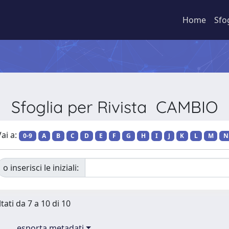
Home
Sfo
Sfoglia per Rivista CAMBIO
ai a:
0-9
A
B
C
D
E
F
G
H
I
J
K
L
M
N
o inserisci le iniziali:
tati da 7 a 10 di 10
esporta metadati