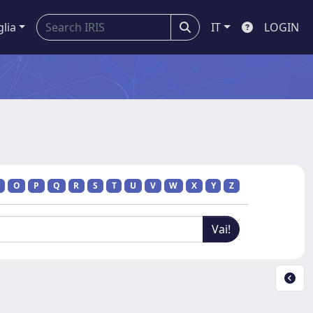
glia
IT
LOGIN
O
P
Q
R
S
T
U
V
W
X
Y
Z