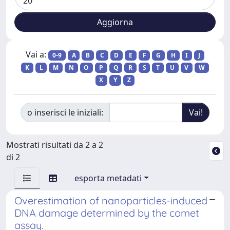
Vai a:
0-9
A
B
C
D
E
F
G
H
I
J
K
L
M
N
O
P
Q
R
S
T
U
V
W
X
Y
Z
o inserisci le iniziali:
Mostrati risultati da 2 a 2
di 2
esporta metadati
Overestimation of nanoparticles-induced
DNA damage determined by the comet
assay.