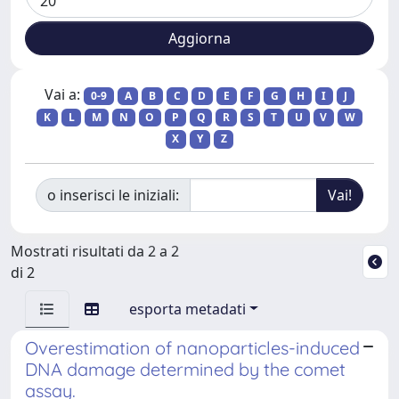
Vai a:
0-9
A
B
C
D
E
F
G
H
I
J
K
L
M
N
O
P
Q
R
S
T
U
V
W
X
Y
Z
o inserisci le iniziali:
Mostrati risultati da 2 a 2
di 2
esporta metadati
Overestimation of nanoparticles-induced
DNA damage determined by the comet
assay.