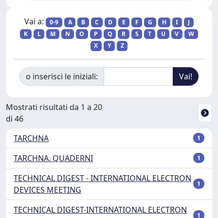
Vai a:
0-9
A
B
C
D
E
F
G
H
I
J
K
L
M
N
O
P
Q
R
S
T
U
V
W
X
Y
Z
o inserisci le iniziali:
Mostrati risultati da 1 a 20
di 46
TARCHNA
1
TARCHNA. QUADERNI
1
TECHNICAL DIGEST - INTERNATIONAL ELECTRON
1
DEVICES MEETING
TECHNICAL DIGEST-INTERNATIONAL ELECTRON
1