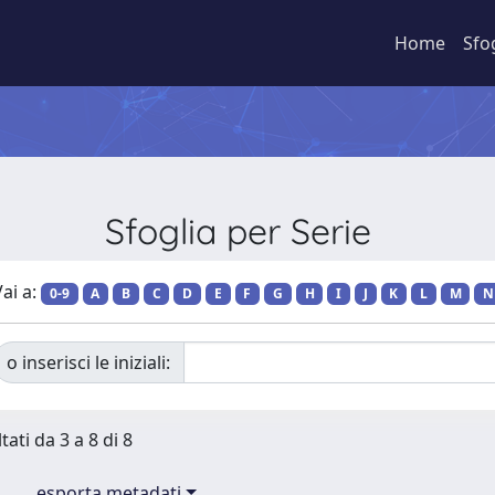
Home
Sfo
Sfoglia per Serie
ai a:
0-9
A
B
C
D
E
F
G
H
I
J
K
L
M
N
o inserisci le iniziali:
tati da 3 a 8 di 8
esporta metadati