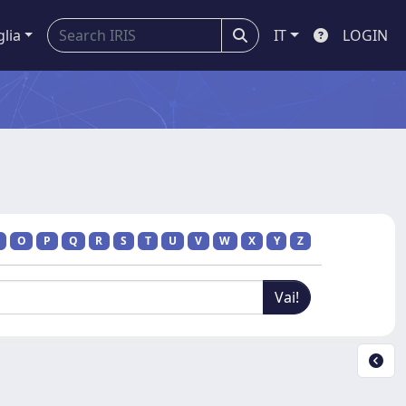
glia
IT
LOGIN
O
P
Q
R
S
T
U
V
W
X
Y
Z