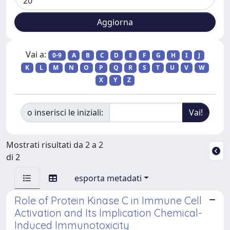
Vai a:
0-9
A
B
C
D
E
F
G
H
I
J
K
L
M
N
O
P
Q
R
S
T
U
V
W
X
Y
Z
o inserisci le iniziali:
Mostrati risultati da 2 a 2
di 2
esporta metadati
Role of Protein Kinase C in Immune Cell
Activation and Its Implication Chemical-
Induced Immunotoxicity