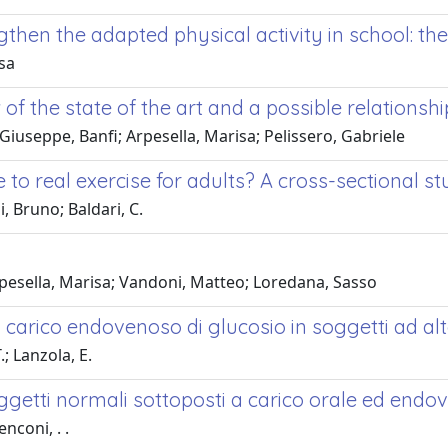
gthen the adapted physical activity in school: th
isa
w of the state of the art and a possible relation
iuseppe, Banfi; Arpesella, Marisa; Pelissero, Gabriele
to real exercise for adults? A cross-sectional s
 Bruno; Baldari, C.
pesella, Marisa; Vandoni, Matteo; Loredana, Sasso
ico endovenoso di glucosio in soggetti ad alto liv
; Lanzola, E.
ggetti normali sottoposti a carico orale ed endo
nconi, . .