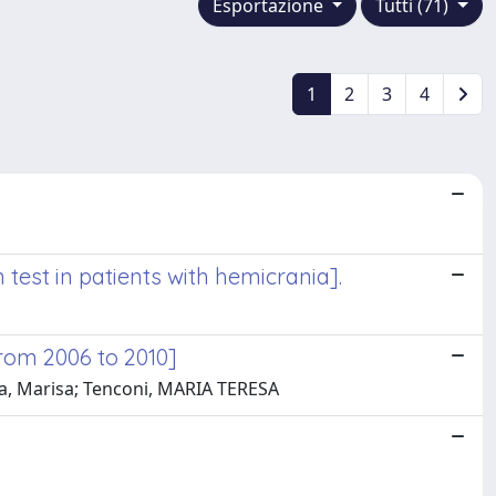
Esportazione
Tutti (71)
1
2
3
4
test in patients with hemicrania].
from 2006 to 2010]
lla, Marisa; Tenconi, MARIA TERESA