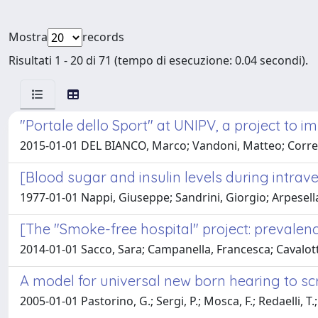
Mostra
records
Risultati 1 - 20 di 71 (tempo di esecuzione: 0.04 secondi).
"Portale dello Sport" at UNIPV, a project to 
2015-01-01 DEL BIANCO, Marco; Vandoni, Matteo; Correal
[Blood sugar and insulin levels during intrav
1977-01-01 Nappi, Giuseppe; Sandrini, Giorgio; Arpesel
[The "Smoke-free hospital" project: prevalence
2014-01-01 Sacco, Sara; Campanella, Francesca; Cavalott
A model for universal new born hearing to s
2005-01-01 Pastorino, G.; Sergi, P.; Mosca, F.; Redaelli, T.