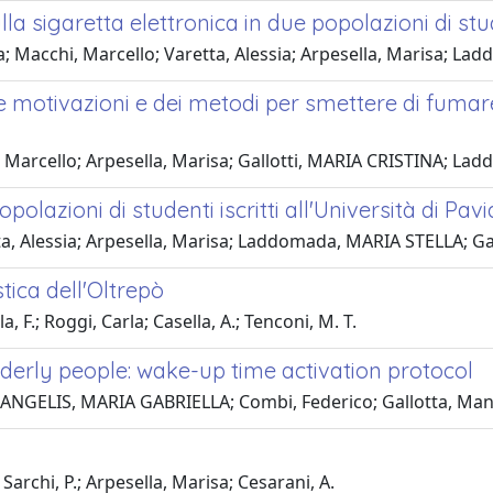
a sigaretta elettronica in due popolazioni di studen
a; Macchi, Marcello; Varetta, Alessia; Arpesella, Marisa; L
lle motivazioni e dei metodi per smettere di fumare 
i, Marcello; Arpesella, Marisa; Gallotti, MARIA CRISTINA; L
lazioni di studenti iscritti all'Università di Pavia
ta, Alessia; Arpesella, Marisa; Laddomada, MARIA STELLA; Ga
tica dell'Oltrepò
 F.; Roggi, Carla; Casella, A.; Tenconi, M. T.
elderly people: wake-up time activation protocol
E ANGELIS, MARIA GABRIELLA; Combi, Federico; Gallotta, Ma
; Sarchi, P.; Arpesella, Marisa; Cesarani, A.