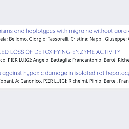
sms and haplotypes with migraine without aura o
ela; Bellomo, Giorgio; Tassorelli, Cristina; Nappi, Giuseppe;
ED LOSS OF DETOXIFYING-ENZYME ACTIVITY
o, PIER LUIGI; Angelo, Battaglia; Francantonio, Bertè; Richel
s against hypoxic damage in isolated rat hepatoc
pani, A; Canonico, PIER LUIGI; Richelmi, Plinio; Berte', Franc