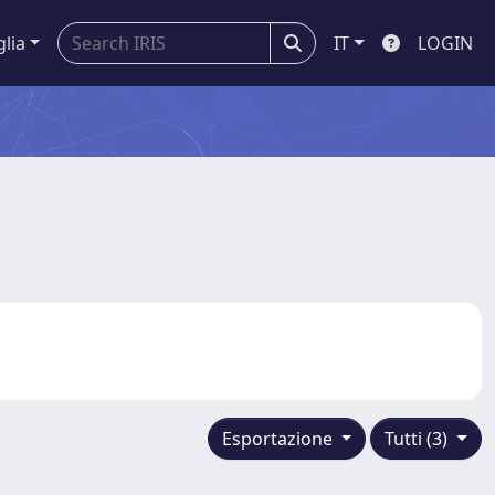
glia
IT
LOGIN
Esportazione
Tutti (3)