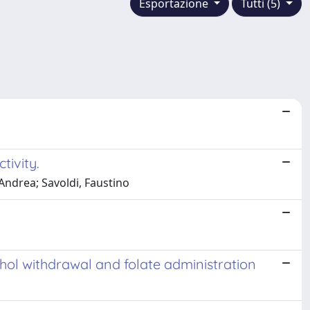
Esportazione
Tutti (5)
tivity.
Andrea; Savoldi, Faustino
ohol withdrawal and folate administration