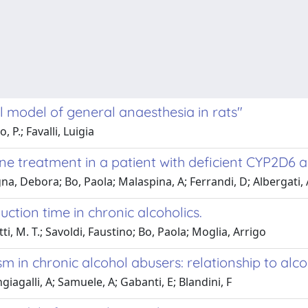
l model of general anaesthesia in rats"
 P.; Favalli, Luigia
e treatment in a patient with deficient CYP2D6 ac
a, Debora; Bo, Paola; Malaspina, A; Ferrandi, D; Albergati, 
tion time in chronic alcoholics.
, M. T.; Savoldi, Faustino; Bo, Paola; Moglia, Arrigo
m in chronic alcohol abusers: relationship to alc
ngiagalli, A; Samuele, A; Gabanti, E; Blandini, F